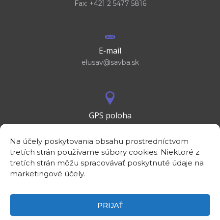
Fax: +421 2 5477 5816
E-mail
elusav@savba.sk
GPS poloha
48°10'09.3”N
17°04'08.7”E
Na účely poskytovania obsahu prostredníctvom
tretích strán používame súbory cookies. Niektoré z
tretích strán môžu spracovávať poskytnuté údaje na
marketingové účely.
PRIJAŤ
©2026
Elektrotechnický ústav SAV, v. v. i.