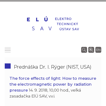
EN
Prednáška Dr. I. Rýger (NIST, USA)
The force effects of light: How to measure
the electromagnetic power by radiation
pressure
14. 9. 2018, 10,00 hod., veľká
zasadačka ElÚ SAV, v.v.i.