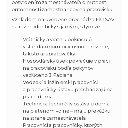
potvrdením zamestnávateľa o nutnosti
prítomnosti zamestnancov na pracovisku.
Vzhľadom na uvedené prechádza ElÚ SAV
na režim identický s jarným, s tým že:
Vrátničky a vrátnik pokračujú
v štandardnom pracovnom režime,
takisto aj upratovačky.
Hospodársky úsek pokračuje v práci
na pracovisku podľa pokynov
vedúceho J. Fabiana.
Vedeckí a inžinierski pracovníci
a pracovníčky ústavu prechádzajú na
prácu doma.
Technici a techničky ostávajú doma
na platenom voľne – majú prekážku
na strane zamestnávateľa.
Pracovníci a pracovníčky, ktorých