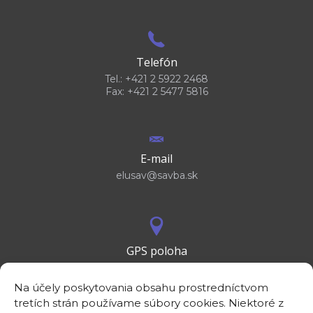
Telefón
Tel.: +421 2 5922 2468
Fax: +421 2 5477 5816
E-mail
elusav@savba.sk
GPS poloha
48°10'09.3”N
17°04'08.7”E
Na účely poskytovania obsahu prostredníctvom
tretích strán používame súbory cookies. Niektoré z