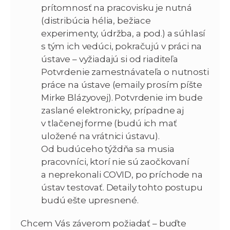
prítomnosť na pracovisku je nutná
(distribúcia hélia, bežiace
experimenty, údržba, a pod.) a súhlasí
s tým ich vedúci, pokračujú v práci na
ústave – vyžiadajú si od riaditeľa
Potvrdenie zamestnávateľa o nutnosti
práce na ústave (emaily prosím píšte
Mirke Blázyovej). Potvrdenie im bude
zaslané elektronicky, prípadne aj
v tlačenej forme (budú ich mať
uložené na vrátnici ústavu).
Od budúceho týždňa sa musia
pracovníci, ktorí nie sú zaočkovaní
a neprekonali COVID, po príchode na
ústav testovať. Detaily tohto postupu
budú ešte upresnené.
Chcem Vás záverom požiadať – buďte