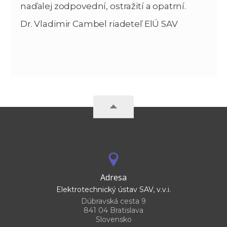
naďalej zodpovední, ostražití a opatrní.
Dr. Vladimir Cambel riadeteľ ElÚ SAV
Adresa
Elektrotechnický ústav SAV, v.v.i.
Dúbravská cesta 9
841 04 Bratislava
Slovensko