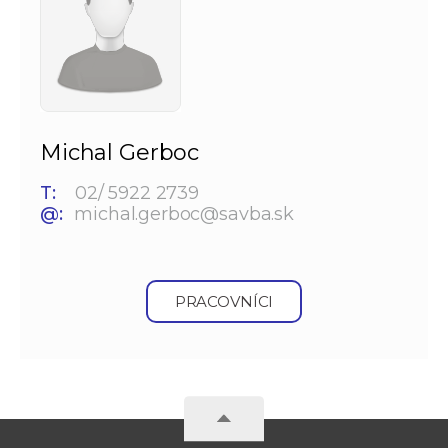
Michal Gerboc
T:
02/ 5922 2739
@:
michal.gerboc@savba.sk
PRACOVNÍCI