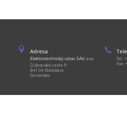
Adresa
Tel
Elektrotechnický ústav SAV, v.v.i.
Tel.:
Fax: 
Dúbravská cesta 9
841 04 Bratislava
Slovensko
©2026
Elektrotechnický ústav SAV, v. v. i.