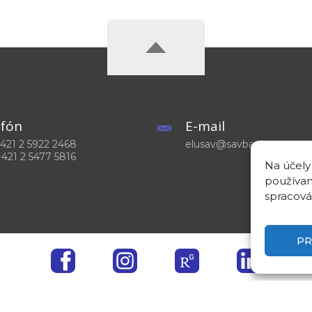
efón
E-mail
 +421 2 5922 2468
elusav@savba.sk
+421 2 5477 5816
Na účely
používam
spracová
PR