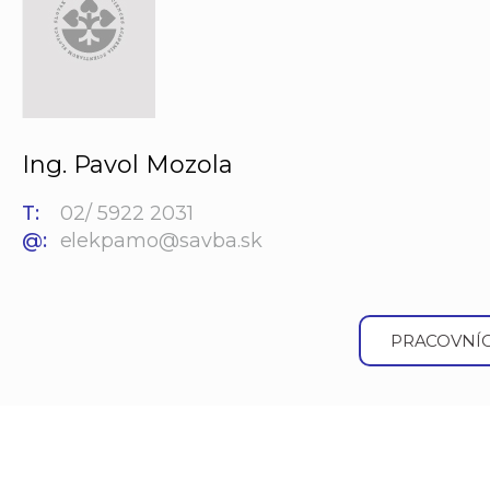
Ing. Pavol Mozola
T:
02/ 5922 2031
@:
elekpamo@savba.sk
PRACOVNÍC