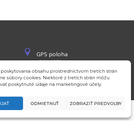
GPS poloha
48°10'09.3”N
17°04'08.7”E
 poskytovania obsahu prostredníctvom tretích strán
e súbory cookies. Niektoré z tretích strán môžu
vať poskytnuté údaje na marketingové účely.
IJAŤ
ODMIETNUŤ
ZOBRAZIŤ PREDVOĽBY
Zásady ochrany osobných údajov