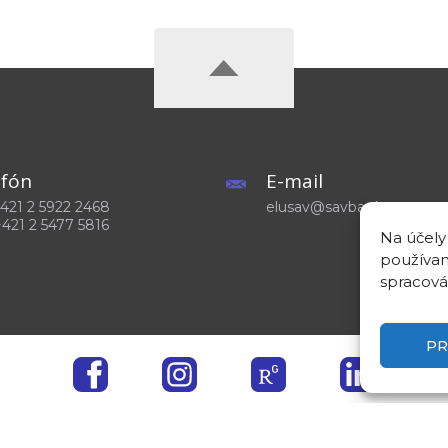
efón
E-mail
 +421 2 5922 2468
elusav@savba.sk
+421 2 5477 5816
Na účely
používam
spracová
PR