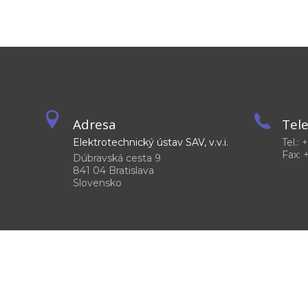
Adresa
Tel
Elektrotechnický ústav SAV, v.v.i.
Tel.:
Fax: 
Dúbravská cesta 9
841 04 Bratislava
Slovensko
©2026
Elektrotechnický ústav SAV, v. v. i.