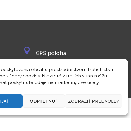
GPS poloha
48°10'09.3”N
17°04'08.7”E
 poskytovania obsahu prostredníctvom tretích strán
e súbory cookies. Niektoré z tretích strán môžu
vať poskytnuté údaje na marketingové účely.
IJAŤ
ODMIETNUŤ
ZOBRAZIŤ PREDVOĽBY
Zásady ochrany osobných údajov