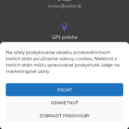
elusav@savba.sk
GPS poloha
48°10'09.3”N
17°04'08.7”E
Na účely poskytovania obsahu prostredníctvom
tretích strán používame súbory cookies. Niektoré z
tretích strán môžu spracovávať poskytnuté údaje na
marketingové účely.
PRIJAŤ
©2026
Elektrotechnický ústav SAV, v. v. i.
Intranet
ODMIETNUŤ
Rezervácia priestorov
Linky
ZOBRAZIŤ PREDVOĽBY
Kontakt
Zásady ochrany osobných údajov