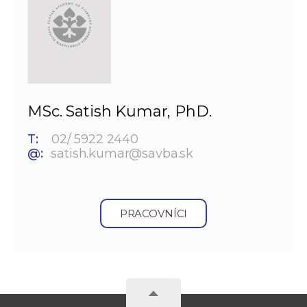
MSc. Satish Kumar, PhD.
T:
02/ 5922 2440
@:
satish.kumar@savba.sk
PRACOVNÍCI