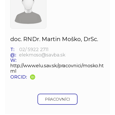
doc. RNDr. Martin Moško, DrSc.
T:
02/ 5922 2711
@:
elekmoso@savba.sk
W:
http://www.elu.sav.sk/pracovnici/mosko.ht
ml
ORCID:
PRACOVNÍCI