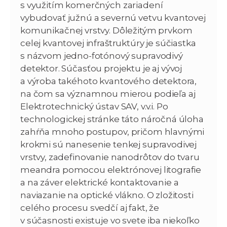
s využitím komerčných zariadení
vybudovať južnú a severnú vetvu kvantovej
komunikačnej vrstvy. Dôležitým prvkom
celej kvantovej infraštruktúry je súčiastka
s názvom jedno-fotónový supravodivý
detektor. Súčasťou projektu je aj vývoj
a výroba takéhoto kvantového detektora,
na čom sa významnou mierou podieľa aj
Elektrotechnický ústav SAV, v.v.i. Po
technologickej stránke táto náročná úloha
zahŕňa mnoho postupov, pričom hlavnými
krokmi sú nanesenie tenkej supravodivej
vrstvy, zadefinovanie nanodrôtov do tvaru
meandra pomocou elektrónovej litografie
a na záver elektrické kontaktovanie a
naviazanie na optické vlákno. O zložitosti
celého procesu svedčí aj fakt, že
v súčasnosti existuje vo svete iba niekoľko