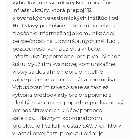
vybudovanie kvantovej komunikačnej
infraštruktúry, ktorá prepojí 12
slovenských akademických inštitúcií od
Bratislavy po Košice.
Cieľom projektu je
zlepšenie informačnej a komunikačnej
bezpečnosti na úrovni štátnych inštitúcií,
bezpečnostných zložiek a kritickej
infraštruktúry potrebnej pre plynulý chod
štátu. Využitím kvantovej komunikačnej
vrstvy sa dosiahne neprelomiteľné
zabezpečenie prenosu dát a komunikácie.
Vybudovaním takejto siete sa taktiež
vytvoria predpoklady pre prepojenie s
okolitými krajinami, prípadne pre kvantový
prenos šifrovacích kľúčov pomocou
satelitov. Hlavným koordinátorom
projektu je Fyzikálny ústav SAV, v. v. i., ktorý
v rámci prvej časti projektu plánuje