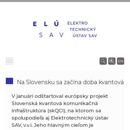
EN
Na Slovensku sa začína doba kvantová
V januári odštartoval európsky projekt
Slovenská kvantová komunikačná
infraštruktúra (skQCI),
na ktorom sa
spolupodieľa aj Elektrotechnický ústav
SAV, v.v.i
. Jeho hlavným cieľom je