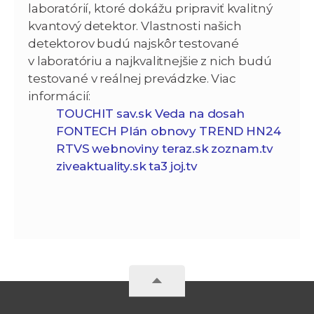
laboratórií, ktoré dokážu pripraviť kvalitný
kvantový detektor. Vlastnosti našich
detektorov budú najskôr testované
v laboratóriu a najkvalitnejšie z nich budú
testované v reálnej prevádzke. Viac
informácií:
TOUCHIT
sav.sk
Veda na dosah
FONTECH
Plán obnovy
TREND
HN24
RTVS
webnoviny
teraz.sk
zoznam.tv
ziveaktuality.sk
ta3
joj.tv