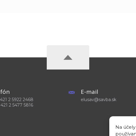
efón
E-mail
 +421 2 5922 2468
elusav@savba.sk
+421 2 5477 5816
Na účely
používam