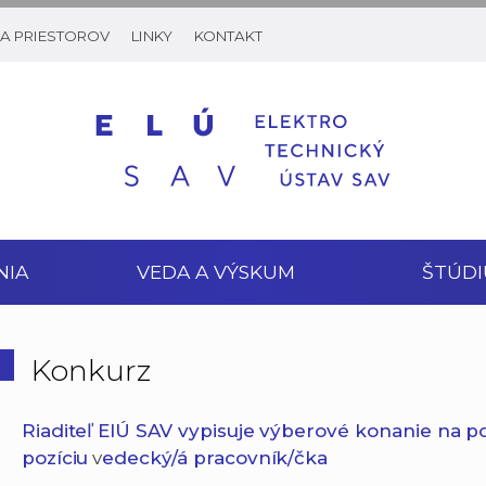
A PRIESTOROV
LINKY
KONTAKT
NIA
VEDA A VÝSKUM
ŠTÚDI
Konkurz
Riaditeľ ElÚ SAV vypisuje výberové konanie na 
pozíciu
v
edecký/á pracovník/čka