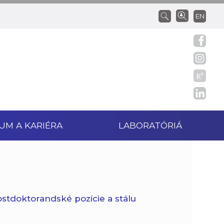
EN
UM A KARIÉRA
LABORATÓRIÁ
postdoktorandské pozície a
stálu