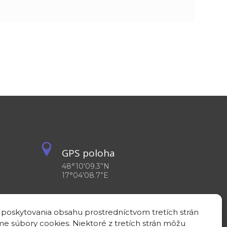
GPS poloha
48°10'09.3”N
17°04'08.7”E
 poskytovania obsahu prostredníctvom tretích strán
e súbory cookies. Niektoré z tretích strán môžu