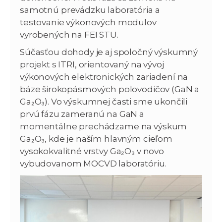
samotnú prevádzku laboratória a
testovanie výkonových modulov
vyrobených na FEI STU.
Súčasťou dohody je aj spoločný výskumný
projekt s ITRI, orientovaný na vývoj
výkonových elektronických zariadení na
báze širokopásmových polovodičov (GaN a
Ga₂O₃). Vo výskumnej časti sme ukončili
prvú fázu zameranú na GaN a
momentálne prechádzame na výskum
Ga₂O₃, kde je naším hlavným cieľom
vysokokvalitné vrstvy Ga₂O₃ v novo
vybudovanom MOCVD laboratóriu.