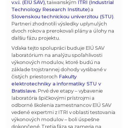
v.v.i. (ElÚ SAV)
, taiwanským
ITRI (Industrial
Technology Research Institute)
a
Slovenskou technickou univerzitou (STU)
.
Partneri zhodnotili výsledky uplynulých
dvoch rokov a prerokovali plány a úlohy na
ďalšiu fázu projektu.
Vďaka tejto spolupráci buduje ElÚ SAV
laboratórium na analýzu spoľahlivosti
výkonových modulov, ktoré budú na
základe trojstrannej dohody vyrábané v
čistých priestoroch
Fakulty
elektrotechniky a informatiky STU v
Bratislave.
Prvé dve etapy – vybavenie
laboratória špičkovými prístrojmi a
odborné školenia zamestnancov ElÚ SAV
vedené expertmi z ITRI v oblasti testovania
výkonových modulov – boli úspešne
dokončené. Tretia fáza sa zameria na