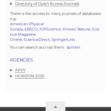
Directory of Open Access Journals
There is the access to many journals of databases
e.g.:
American Physical
Society
,
EBSCO
,
IOPScience
,
Knovel
,
Nature
,
Scie
nce Magazine
Online
,
ScienceDirect
,
SpringerLink
.
You can search accross them:
spotter
.
AGENCIES
APVV
HORIZON 2020