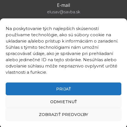
E-mail
elusav@savba.sk
Na poskytovanie tých najlepších skúseností
používame technológie, ako sú súbory cookie na
ukladanie a/alebo prístup k informáciám o zariadení.
GPS location
Súhlas s týmito technológiami nám umožní
48°10'09.3”N
spracovávať údaje, ako je správanie pri prehliadaní
17°04'08.7”E
alebo jedinečné ID na tejto stránke. Nesúhlas alebo
odvolanie súhlasu môže nepriaznivo ovplyvniť určité
vlastnosti a funkcie.
PRIJAŤ
©2026
Institute of Electrical Engineering SAS
ODMIETNUŤ
Intranet
Useful links
ZOBRAZIŤ PREDVOĽBY
Contact
Privacy policy