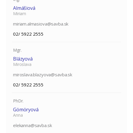
Almášiová
Miriam
miriam.almasiova@savba.sk
02/ 5922 2555
Mgr.
Blázyová
Miroslava
miroslava.blazyova@savba.sk
02/ 5922 2555
PhDr.
Gömöryová
Anna
elekanna@savba.sk