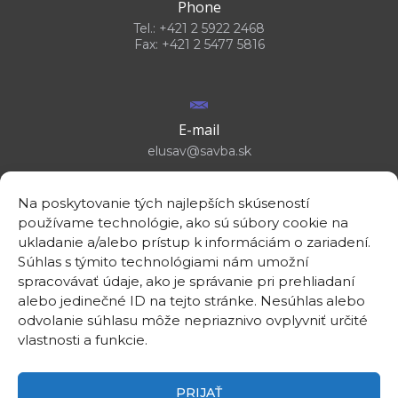
Phone
Tel.: +421 2 5922 2468
Fax: +421 2 5477 5816
E-mail
elusav@savba.sk
Na poskytovanie tých najlepších skúseností
používame technológie, ako sú súbory cookie na
ukladanie a/alebo prístup k informáciám o zariadení.
GPS location
Súhlas s týmito technológiami nám umožní
48°10'09.3”N
spracovávať údaje, ako je správanie pri prehliadaní
17°04'08.7”E
alebo jedinečné ID na tejto stránke. Nesúhlas alebo
odvolanie súhlasu môže nepriaznivo ovplyvniť určité
vlastnosti a funkcie.
PRIJAŤ