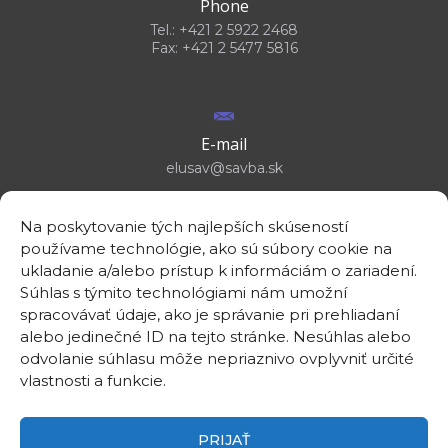
Phone
Tel.: +421 2 5922 2468
Fax: +421 2 5477 5816
E-mail
elusav@savba.sk
Na poskytovanie tých najlepších skúseností
používame technológie, ako sú súbory cookie na
ukladanie a/alebo prístup k informáciám o zariadení.
GPS location
Súhlas s týmito technológiami nám umožní
48°10'09.3”N
spracovávať údaje, ako je správanie pri prehliadaní
17°04'08.7”E
alebo jedinečné ID na tejto stránke. Nesúhlas alebo
odvolanie súhlasu môže nepriaznivo ovplyvniť určité
vlastnosti a funkcie.
PRIJAŤ