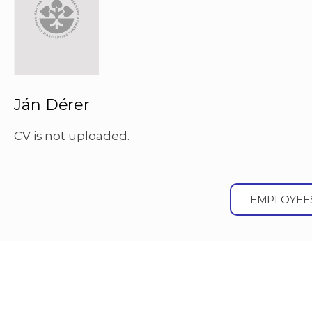
Ján Dérer
CV is not uploaded.
EMPLOYEE