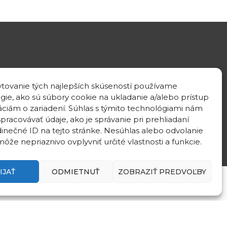
GPS location
tovanie tých najlepších skúseností používame
48°10'09.3”N
gie, ako sú súbory cookie na ukladanie a/alebo prístup
17°04'08.7”E
áciám o zariadení. Súhlas s týmito technológiami nám
pracovávať údaje, ako je správanie pri prehliadaní
dinečné ID na tejto stránke. Nesúhlas alebo odvolanie
ôže nepriaznivo ovplyvniť určité vlastnosti a funkcie.
IJAŤ
ODMIETNUŤ
ZOBRAZIŤ PREDVOĽBY
Privacy policy