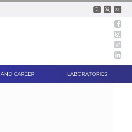
SK
 AND CAREER
LABORATORIES