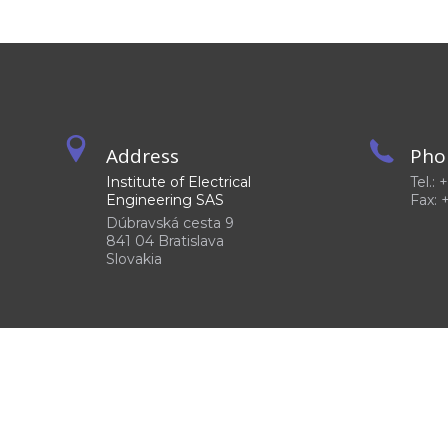
Address
Pho
Institute of Electrical
Tel.:
Engineering SAS
Fax: 
Dúbravská cesta 9
841 04 Bratislava
Slovakia
©2026
Institute of Electrical Engineering SAS