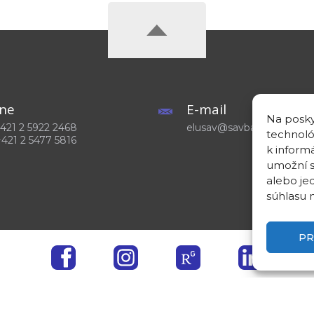
ne
E-mail
Na posky
 +421 2 5922 2468
elusav@savba.sk
technoló
+421 2 5477 5816
k inform
umožní s
alebo je
súhlasu m
PR