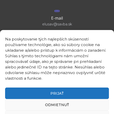
E-mail
elusav@savba.sk
Na poskytovanie tých najlepších skúseností
používame technológie, ako sú súbory cookie na
ukladanie a/alebo prístup k informáciám o zariadení.
GPS location
Súhlas s týmito technológiami nám umožní
48°10'09.3”N
spracovávať údaje, ako je správanie pri prehliadaní
17°04'08.7”E
alebo jedinečné ID na tejto stránke. Nesúhlas alebo
odvolanie súhlasu môže nepriaznivo ovplyvniť určité
vlastnosti a funkcie.
PRIJAŤ
©2026
Institute of Electrical Engineering SAS
ODMIETNUŤ
Intranet
Useful links