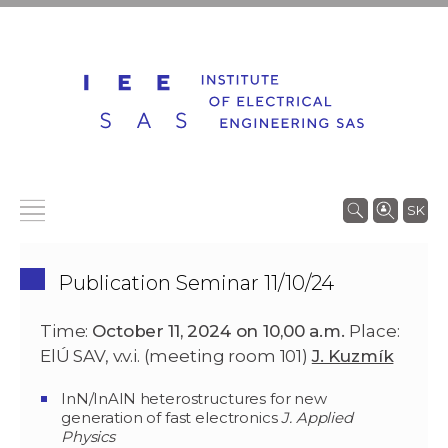
SK
Publication Seminar 11/10/24
Time:
October
11, 2024 on 10,00 a.m.
Place:
ElÚ SAV, v.v.i. (meeting room 101)
J. Kuzmík
InN/InAlN heterostructures for new
generation of fast electronics
J. Applied
Physics