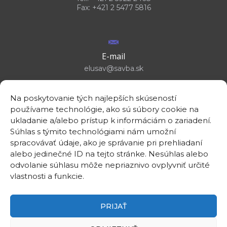
Fax: +421 2 5477 5816
E-mail
elusav@savba.sk
Na poskytovanie tých najlepších skúseností
používame technológie, ako sú súbory cookie na
ukladanie a/alebo prístup k informáciám o zariadení.
GPS location
Súhlas s týmito technológiami nám umožní
48°10'09.3”N
spracovávať údaje, ako je správanie pri prehliadaní
17°04'08.7”E
alebo jedinečné ID na tejto stránke. Nesúhlas alebo
odvolanie súhlasu môže nepriaznivo ovplyvniť určité
vlastnosti a funkcie.
PRIJAŤ
©2026
Institute of Electrical Engineering SAS