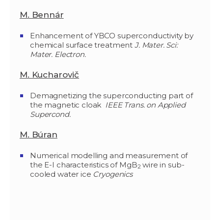
M. Bennár
Enhancement of YBCO superconductivity by
chemical surface treatment
J. Mater. Sci:
Mater. Electron.
M. Kucharovič
Demagnetizing the superconducting part of
the magnetic cloak
IEEE Trans. on Applied
Supercond.
M. Búran
Numerical modelling and measurement of
the E-I characteristics of MgB
wire in sub-
2
cooled water ice
Cryogenics