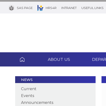
SAS PAGE
HRS4R
INTRANET
USEFUL LINKS
ABOUT US
DEPA
NEWS
Current
Events
Announcements