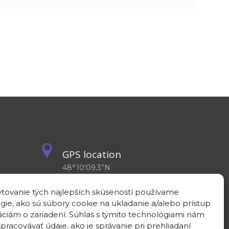
GPS location
48°10'09.3”N
17°04'08.7”E
tovanie tých najlepších skúseností používame
gie, ako sú súbory cookie na ukladanie a/alebo prístup
áciám o zariadení. Súhlas s týmito technológiami nám
pracovávať údaje, ako je správanie pri prehliadaní