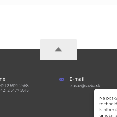
ne
E-mail
 +421 2 5922 2468
elusav@savba.sk
+421 2 5477 5816
Na posky
technoló
k inform
umožní s