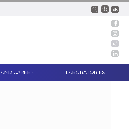
SK
 AND CAREER
LABORATORIES