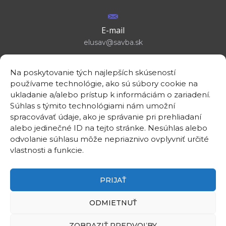
E-mail
elusav@savba.sk
Na poskytovanie tých najlepších skúseností
používame technológie, ako sú súbory cookie na
ukladanie a/alebo prístup k informáciám o zariadení.
GPS location
Súhlas s týmito technológiami nám umožní
48°10'09.3”N
spracovávať údaje, ako je správanie pri prehliadaní
17°04'08.7”E
alebo jedinečné ID na tejto stránke. Nesúhlas alebo
odvolanie súhlasu môže nepriaznivo ovplyvniť určité
vlastnosti a funkcie.
PRIJAŤ
©2026
Institute of Electrical Engineering SAS
ODMIETNUŤ
Intranet
Useful links
ZOBRAZIŤ PREDVOĽBY