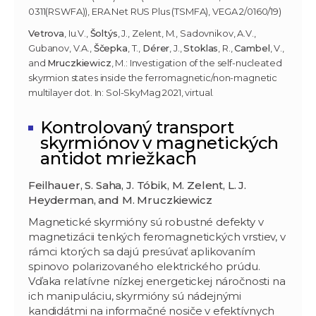
0311(RSWFA)), ERA.Net RUS Plus (TSMFA), VEGA 2/0160/19)
Vetrova
, Iu.V.,
Šoltýs
, J., Zelent, M., Sadovnikov, A.V.,
Gubanov, V.A.,
Ščepka
, T.,
Dérer
, J.,
Stoklas
, R.,
Cambel
, V.,
and
Mruczkiewicz
, M.: Investigation of the self-nucleated
skyrmion states inside the ferromagnetic/non-magnetic
multilayer dot. In: Sol-SkyMag 2021, virtual.
Kontrolovaný transport
skyrmiónov v magnetických
antidot mriežkach
Feilhauer, S. Saha, J. Tóbik, M. Zelent, L. J.
Heyderman, and M. Mruczkiewicz
Magnetické skyrmióny sú robustné defekty v
magnetizácii tenkých feromagnetických vrstiev, v
rámci ktorých sa dajú presúvať aplikovaním
spinovo polarizovaného elektrického prúdu.
Vďaka relatívne nízkej energetickej náročnosti na
ich manipuláciu, skyrmióny sú nádejnými
kandidátmi na informačné nosiče v efektívnych