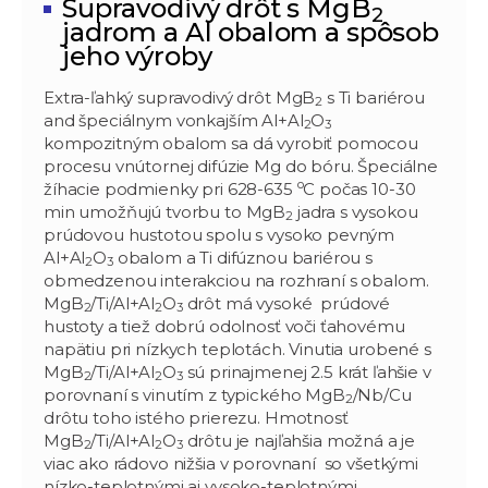
Supravodivý drôt s MgB
2
jadrom a Al obalom a spôsob
jeho výroby
Extra-ľahký supravodivý drôt MgB
s Ti bariérou
2
and špeciálnym vonkajším Al+Al
O
2
3
kompozitným obalom sa dá vyrobiť pomocou
procesu vnútornej difúzie Mg do bóru. Špeciálne
o
žíhacie podmienky pri 628-635
C počas 10-30
min umožňujú tvorbu to MgB
jadra s vysokou
2
prúdovou hustotou spolu s vysoko pevným
Al+Al
O
obalom a Ti difúznou bariérou s
2
3
obmedzenou interakciou na rozhraní s obalom.
MgB
/Ti/Al+Al
O
drôt má vysoké prúdové
2
2
3
hustoty a tiež dobrú odolnosť voči ťahovému
napätiu pri nízkych teplotách. Vinutia urobené s
MgB
/Ti/Al+Al
O
sú prinajmenej 2.5 krát ľahšie v
2
2
3
porovnaní s vinutím z typického MgB
/Nb/Cu
2
drôtu toho istého prierezu. Hmotnosť
MgB
/Ti/Al+Al
O
drôtu je najľahšia možná a je
2
2
3
viac ako rádovo nižšia v porovnaní so všetkými
nízko-teplotnými aj vysoko-teplotnými