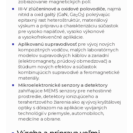
zobrazovanie magnetických polí.
III-V zlúčeninové a oxidové polovodiče,
najmä
nitrid a oxid galitý (GaN, Ga
O
) pokrývajúc
2
3
epitaxný rast heteroštruktúr, materiálový
výskum a prípravu a charakterizáciu súčiastok
pre vysoko napäťové, vysoko výkonové
a vysokofrekvenčné aplikácie.
Aplikovanú supravodivosť
pre vývoj nových
kompozitných vodičov, malých laboratórnych
modelov supravodivých káblov a zariadní
(elektromagnety, prúdový obmedzovač) a
štúdium nových efektov a súčiastok
kombinujúcich supravodivé a feromagnetické
materiály.
Mikroelektronické senzory a detektory
zahŕňajúce MEMS senzory pre nehostinné
prostredie, detektory ionizujúceho a
terahertzového žiarenia ako aj vývoj kryštálovej
optiky s dôrazom na aplikácie vyvíjaných
technológií v priemysle, automobiloch,
medicíne a obrane.