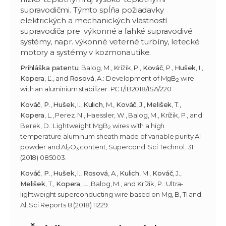
supravodičmi. Týmto spĺňa požiadavky
elektrických a mechanických vlastností
supravodiča pre výkonné a ľahké supravodivé
systémy, napr. výkonné veterné turbíny, letecké
motory a systémy v kozmonautike.
Prihláška patentu:
Balog, M., Krížik, P.,
Kováč
, P.,
Hušek
, I.,
Kopera
, Ľ., and
Rosová
, A.: Development of MgB
wire
2
with an aluminium stabilizer. PCT/IB2018/ISA/220
Kováč
,
P
.,
Hušek
, I.,
Kulich
, M.,
Kováč
, J.,
Melišek
, T.,
Kopera
, L., Perez, N., Haessler, W., Balog, M., Krížik, P., and
Berek, D.: Lightweight MgB
wires with a high
2
temperature aluminum sheath made of variable purity Al
powder and Al
O
content, Supercond. Sci Technol. 31
2
3
(2018) 085003.
Kováč
,
P
.,
Hušek
, I.,
Rosová
, A.,
Kulich
, M.,
Kováč
, J.,
Melišek
, T.,
Kopera
, L., Balog, M., and Krížik, P.: Ultra-
lightweight superconducting wire based on Mg, B, Ti and
Al, Sci Reports 8 (2018) 11229.