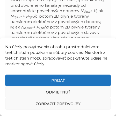
prúd otvoreného kanála je nezávislý od
koncentrácie povrchových donorov
N
, iii) ak
d,surf
N
>
P
/q, potom 2D plyn je tvorený
d,surf
QW
transferom elektrónov z povrchových donorov,
iv) ak
N
<
P
/
q,
potom 2D plyn je tvorený
d,surf
QW
transferom elektrónov z povrchových stavov v
kombinácií s priamou injekciou z emitora.
Gucmann
, F.,
Ťapajna
, M.,
Pohorelec
, O.,
Haščík
, Š.,
Na účely poskytovania obsahu prostredníctvom
Hušeková
, K., and
Kuzmík
,
J
.: Creation of two-dinesional
tretích strán používame súbory cookies. Niektoré z
electron gas and role of surface donors in III-N metal-
tretích strán môžu spracovávať poskytnuté údaje na
oxide-semiconductor high-electron mobility transistors,
marketingové účely.
Phys. Status Solidi A 215 (2018) 1800090.
Ťapajna
, M., Drobny, J.,
Gucmann
, F.,
Hušeková
, K.,
PRIJAŤ
Hashizume, T., and
Kuzmík
, J.: Impact of oxide/barrier
fixed charge on threshold voltage instabilities in
AlGaN/GaN metal-oxide-semiconductor
ODMIETNUŤ
heterostructures. In: Inter. Workshop on Nitride
Semicond. (IWN 2018) Kanazawa 2018.
ZOBRAZIŤ PREDVOĽBY
Výpočet povrchov voľnej