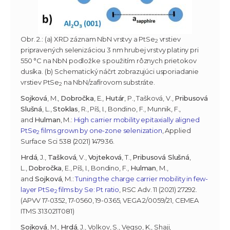
Obr. 2.: (a) XRD záznam NbN vrstvy a PtSe
vrstiev
2
pripravených selenizáciou 3 nm hrubej vrstvy platiny pri
550 °C na NbN podložke s použitím rôznych prietokov
dusíka. (b) Schematický náčrt zobrazujúci usporiadanie
vrstiev PtSe
na NbN/zafírovom substráte.
2
Sojková
, M.,
Dobročka
, E.,
Hutár
, P., Tašková, V.,
Pribusová
Slušná
, L.,
Stoklas
, R., Píš, I., Bondino, F., Munnik, F.,
and
Hulman
, M.:
High carrier mobility epitaxially aligned
PtSe
films grown by one-zone selenization
, Applied
2
Surface Sci 538 (2021) 147936.
Hrdá
, J.,
Tašková
, V.,
Vojteková
, T.,
Pribusová Slušná
,
L.,
Dobročka
, E., Píš, I., Bondino, F.,
Hulman
, M.,
and
Sojková
, M.:
Tuning the charge carrier mobility in few-
layer PtSe
films by Se: Pt ratio
, RSC Adv. 11 (2021) 27292.
2
(APVV 17-0352, 17-0560, 19-0365, VEGA 2/0059/21, CEMEA
ITMS 313021T081)
Sojková
, M.,
Hrdá
, J., Volkov, S., Vegso, K., Shaji,