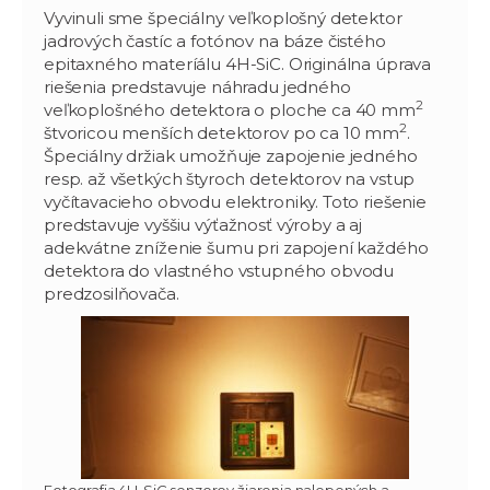
Vyvinuli sme špeciálny veľkoplošný detektor
jadrových častíc a fotónov na báze čistého
epitaxného materíálu 4H-SiC. Originálna úprava
riešenia predstavuje náhradu jedného
2
veľkoplošného detektora o ploche ca 40 mm
2
štvoricou menších detektorov po ca 10 mm
.
Špeciálny držiak umožňuje zapojenie jedného
resp. až všetkých štyroch detektorov na vstup
vyčítavacieho obvodu elektroniky. Toto riešenie
predstavuje vyššiu výťažnosť výroby a aj
adekvátne zníženie šumu pri zapojení každého
detektora do vlastného vstupného obvodu
predzosilňovača.
Fotografia 4H-SiC senzorov žiarenia nalepených a