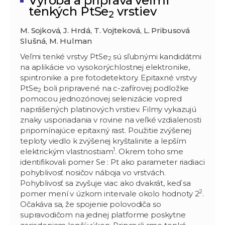
Výroba a príprava veľmi
tenkých PtSe
vrstiev
2
M. Sojková, J. Hrdá, T. Vojteková, L. Pribusová
Slušná, M. Hulman
Veľmi tenké vrstvy PtSe
sú sľubnými kandidátmi
2
na aplikácie vo vysokorýchlostnej elektronike,
spintronike a pre fotodetektory. Epitaxné vrstvy
PtSe
boli pripravené na c-zafírovej podložke
2
pomocou jednozónovej selenizácie vopred
naprášených platinových vrstiev. Filmy vykazujú
znaky usporiadania v rovine na veľké vzdialenosti
pripomínajúce epitaxný rast. Použitie zvýšenej
teploty viedlo k zvýšenej kryštalinite a lepším
1
elektrickým vlastnostiam
. Okrem toho sme
identifikovali pomer Se : Pt ako parameter riadiaci
pohyblivosť nosičov náboja vo vrstvách.
Pohyblivosť sa zvyšuje viac ako dvakrát, keď sa
2
pomer mení v úzkom intervale okolo hodnoty 2
.
Očakáva sa, že spojenie polovodiča so
supravodičom na jednej platforme poskytne