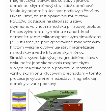
magnetických stavov, ako sú stavy s jednou
doménou, skyrmiónový stav a tiež doménové
štruktúry pripomínajúce tvar podkovy a červíkov.
Ukázali sme, že šesť opakovaní multivrstvy
Pt/Co/Au postačuje na stabilizáciu stavu
skyrmiónu vo vnútri nanodisku pri izbovej teplote.
Proces vytvorenia skyrmiónu v nanodiskoch
demonštrujeme mikromagnetickými simuláciami
[3]. Zistili sme, že pole generované magnetickým
hrotom výrazne ovplyvňuje stav magnetizácie
nanodiskov a vedie k tvorbe skyrmiónov.
Simulácia vysvetľuje vývoj magnetického stavu v
disku počas jeho skenovania magnetickým
silovým mikroskopom a potvrdzuje možnosť
vzniku skyrmiónu. Kľúčovým prechodom v tomto
procese je vytvorenie medzistavu magnetickej
domény v tvare podkovy.