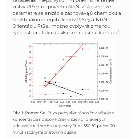
zariadeniam lepší výkon. Pripravili sme tenké
vrstvy PtSe
na povrchu NbN. Zistili sme, že
2
parametre selenizácie zachovávajú chemickú a
štrukturálnu integritu filmov PtSe
aj NbN.
2
Orientáciu PtSe
možno ovplyvniť zmenou
2
3
rýchlosti prietoku dusíka cez reakčnú komoru
.
Obr. 1:
Pomer Se:
Pt vs. pohyblivosť nosičov náboja a
koncentrácia nosičov PtSe
vrstiev pripravených
2
selenizáciou 1 nm hrubej vrstvy Pt pri 550 °C počas 30
minút s rôznymi prietokmi dusíka.