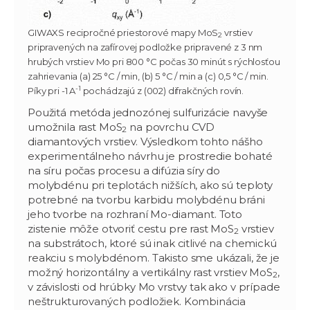
GIWAXS recipročné priestorové mapy MoS
vrstiev
2
pripravených na zafírovej podložke pripravené z 3 nm
hrubých vrstiev Mo pri 800 °C počas 30 minút s rýchlosťou
zahrievania (a) 25 °C / min, (b) 5 °C / min a (c) 0,5 °C / min.
-1
Píky pri -1 A
pochádzajú z (002) difrakčných rovín.
Použitá metóda jednozónej sulfurizácie navyše
umožnila rast MoS
na povrchu CVD
2
diamantových vrstiev. Výsledkom tohto nášho
experimentálneho návrhu je prostredie bohaté
na síru počas procesu a difúzia síry do
molybdénu pri teplotách nižších, ako sú teploty
potrebné na tvorbu karbidu molybdénu bráni
jeho tvorbe na rozhraní Mo-diamant. Toto
zistenie môže otvoriť cestu pre rast MoS
vrstiev
2
na substrátoch, ktoré sú inak citlivé na chemickú
reakciu s molybdénom. Takisto sme ukázali, že je
možný horizontálny a vertikálny rast vrstiev MoS
,
2
v závislosti od hrúbky Mo vrstvy tak ako v prípade
neštrukturovaných podložiek. Kombinácia