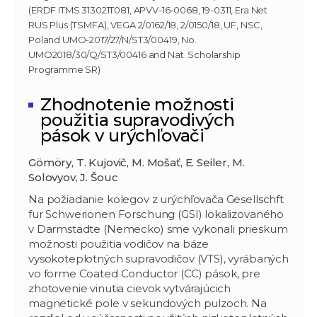
(ERDF ITMS 313021T081, APVV-16-0068, 19-0311, Era.Net
RUS Plus (TSMFA), VEGA 2/0162/18, 2/0150/18, UF, NSC,
Poland UMO-2017/27/N/ST3/00419, No.
UMO2018/30/Q/ST3/00416 and Nat. Scholarship
Programme SR)
Zhodnotenie možnosti
použitia supravodivých
pások v urýchľovači
Gömöry, T. Kujovič, M. Mošať, E. Seiler, M.
Solovyov, J. Šouc
Na požiadanie kolegov z urýchľovača Gesellschft
fur Schwerionen Forschung (GSI) lokalizovaného
v Darmstadte (Nemecko) sme vykonali prieskum
možnosti použitia vodičov na báze
vysokoteplotných supravodičov (VTS), vyrábaných
vo forme Coated Conductor (CC) pások, pre
zhotovenie vinutia cievok vytvárajúcich
magnetické pole v sekundových pulzoch. Na