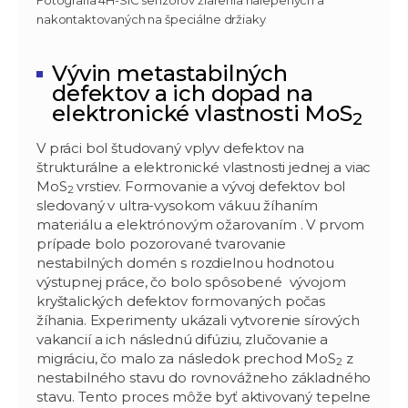
nakontaktovaných na špeciálne držiaky
Vývin metastabilných
defektov a ich dopad na
elektronické vlastnosti MoS
2
V práci bol študovaný vplyv defektov na
štrukturálne a elektronické vlastnosti jednej a viac
MoS
vrstiev. Formovanie a vývoj defektov bol
2
sledovaný v ultra-vysokom vákuu žíhaním
materiálu a elektrónovým ožarovaním . V prvom
prípade bolo pozorované tvarovanie
nestabilných domén s rozdielnou hodnotou
výstupnej práce, čo bolo spôsobené vývojom
kryštalických defektov formovaných počas
žíhania. Experimenty ukázali vytvorenie sírových
vakancií a ich následnú difúziu, zlučovanie a
migráciu, čo malo za následok prechod MoS
z
2
nestabilného stavu do rovnovážneho základného
stavu. Tento proces môže byť aktivovaný tepelne