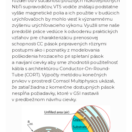
rozdiel od v súčasnosti použitých nizkoteplotných
NbTi supravodičov, VTS vodiče znášajú podstatne
vyššie magnetické polia a ich použitie v budúcich
urýchľovačoch by mohlo viesť k významnému
zvýšeniu urýchľovacieho výkonu. Využili sme naše
predošlé práce vedúce k odvodeniu praktických
vzťahov pre charakterizáciu prenosovej
schopnosti CC pások pripravených rôznymi
postupmi ako i poznatky z modelovania
poškodenia hroziaceho pri spletaní pások
a navíjaní cievky aby sme zhodnotili použiteľnosť
kábla s architektúrou Conductor-On-Round-
Tube (CORT). Výpočty metódou konečných
prvkov v prostredí Comsol Multiphysics ukázali,
že zatiaľ žiadna z komerčne dostupných pások
nespĺňa požiadavky, ktoré v GSI nastavili
v predbežnom návrhu cievky.