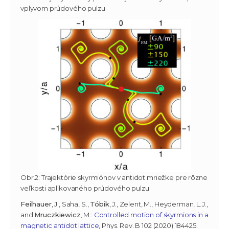
vplyvom prúdového pulzu
Obr.2: Trajektórie skyrmiónov v antidot mriežke pre rôzne
veľkosti aplikovaného prúdového pulzu
Feilhauer
, J., Saha, S.,
Tóbik
, J., Zelent, M., Heyderman, L.J.,
and
Mruczkiewicz
, M.:
Controlled motion of skyrmions in a
magnetic antidot lattice
, Phys. Rev. B 102 (2020) 184425.