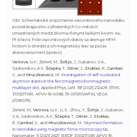
Obr. Schematické znázornenie viacvrstvového nanodisku
pozostávajúceho z ultratenkých Co vrstvách
umiestnených medzi dvoma rôznymi ťažkými kovmi: Au,
Pt (vľavo). Pole viacvrstvových diskov sa skenuje MFM
hrotom (v strede) a ich magnetický stav sa počas
skenovania mení (vpravo).
Vetrova
, Iu.V., Zelent, M.,
Šoltýs
, J., Gubanov, V.A.,
Sadovnikov, A.V.,
Ščepka
, T.,
Dérer
, J.,
Stoklas
, R.,
Cambel
,
V., and
Mruczkiewicz
, M.:
Investigation of self-nucleated
skyrmion states in the ferromagnetic/nonmagnetic
multilayer dot
, Applied Phys. Lett. 118 (2021) 212409. (ITMS
313021T081, APVV-16-0068, 19-0311(RSWFA), VEGA
2/0160/19)
Zelent, M.,
Vetrova
, Iu.V., Li, X., Zhou, Y.,
Šoltýs
, J., Gubanov,
V.A., Sadovnikov, A.V.,
Ščepka
, T.,
Dérer
, J.,
Stoklas
,
R.,
Cambel
, V., and
Mruczkiewicz
, M.:
Skyrmion formation
in nanodisks using magnetic force microscopy tip
,
Nanomater. 11 (2021) 2627. (ERDF 313021T081, APVV 19-