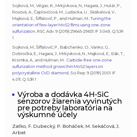
Sojková, M., Végso, K., Mrkývkova, N., Hagara, J., Hutár, P.,
Rosová, A., Čaplovičová, M., Ludacka, U., Skákalová, V.,
Majková, E., Šiffalovič, P., and Hulman, M.:
Tuning the
orientation of few-layer MoS2 films using one-zone
sulfurization
, RSC Adv. 9 (2019) 29645-29651. IF 3.049, Q SJR
1
Sojková, M., Šiffalovič, P., Babchenko, O., Vanko, G.,
Dobročka, E., Hagara, J., Mrkývková, N., Majková, E., Ižák, T.,
Kromka, A., and Hulman, M.:
Carbide-free one-zone
sulfurization method grows thin MoS2 layers on
polycrystalline CVD diamond
, Sci Rep. 9 (2019) 2001. IF
4.011, Q SJR 1
Výroba a dodávka 4H-SiC
senzorov žiarenia vyvinutých
pre potreby laboratória na
výskumné účely
Zaťko, F. Dubecký, P. Boháček, M. Sekáčová, J.
Arbet