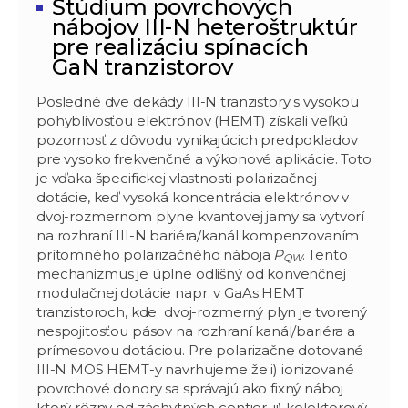
Š
túdium povrchových
nábojov III-N heteroštruktúr
pre realizáciu spínacích
GaN
tranzistorov
Posledné dve dekády III-N tranzistory s vysokou
pohyblivosťou elektrónov (HEMT) získali veľkú
pozornosť z dôvodu vynikajúcich predpokladov
pre vysoko frekvenčné a výkonové aplikácie. Toto
je vďaka špecifickej vlastnosti polarizačnej
dotácie, keď vysoká koncentrácia elektrónov v
dvoj-rozmernom plyne kvantovej jamy sa vytvorí
na rozhraní III-N bariéra/kanál kompenzovaním
prítomného polarizačného náboja
P
. Tento
QW
mechanizmus je úplne odlišný od konvenčnej
modulačnej dotácie napr. v GaAs HEMT
tranzistoroch, kde dvoj-rozmerný plyn je tvorený
nespojitosťou pásov na rozhraní kanál/bariéra a
prímesovou dotáciou. Pre polarizačne dotované
III-N MOS HEMT-y navrhujeme že i) ionizované
povrchové donory sa správajú ako fixný náboj
ktorý rôzny od záchytných centier, ii) kolektorový