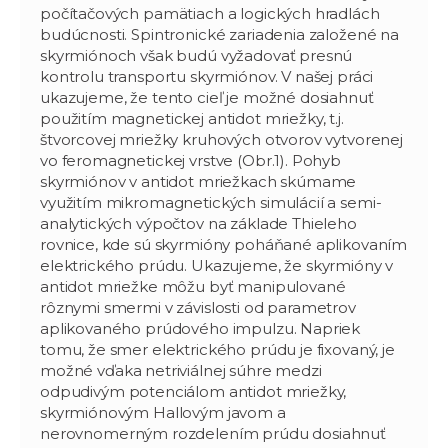
počítačových pamätiach a logických hradlách
budúcnosti. Spintronické zariadenia založené na
skyrmiónoch však budú vyžadovať presnú
kontrolu transportu skyrmiónov. V našej práci
ukazujeme, že tento cieľ je možné dosiahnuť
použitím magnetickej antidot mriežky, t.j.
štvorcovej mriežky kruhových otvorov vytvorenej
vo feromagnetickej vrstve (Obr.1). Pohyb
skyrmiónov v antidot mriežkach skúmame
využitím mikromagnetických simulácií a semi-
analytických výpočtov na základe Thieleho
rovnice, kde sú skyrmióny poháňané aplikovaním
elektrického prúdu. Ukazujeme, že skyrmióny v
antidot mriežke môžu byť manipulované
rôznymi smermi v závislosti od parametrov
aplikovaného prúdového impulzu. Napriek
tomu, že smer elektrického prúdu je fixovaný, je
možné vďaka netriviálnej súhre medzi
odpudivým potenciálom antidot mriežky,
skyrmiónovým Hallovým javom a
nerovnomerným rozdelením prúdu dosiahnuť