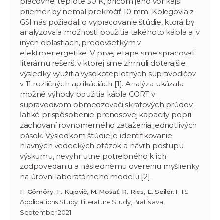
pracovnej teplote 30 K, pričom jeho vonkajší
priemer by nemal prekročiť 10 mm. Kolegovia z
GSI nás požiadali o vypracovanie štúdie, ktorá by
analyzovala možnosti použitia takéhoto kábla aj v
iných oblastiach, predovšetkým v
elektroenergetike. V prvej etape sme spracovali
literárnu rešerš, v ktorej sme zhrnuli doterajšie
výsledky využitia vysokoteplotných supravodičov
v 11 rozličných aplikáciách [1]. Analýza ukázala
možné výhody použitia kábla CORT v
supravodivom obmedzovači skratových prúdov:
ľahké prispôsobenie prenosovej kapacity popri
zachovaní rovnomerného zaťaženia jednotlivých
pások. Výsledkom štúdie je identifikovanie
hlavných vedeckých otázok a návrh postupu
výskumu, nevyhnutne potrebného k ich
zodpovedaniu a následnému overeniu myšlienky
na úrovni laboratórneho modelu [2].
F
.
Gömöry
,
T
.
Kujovič
,
M
.
Mošať
,
R
.
Ries
,
E
.
Seiler
: HTS
Applications Study: Literature Study, Bratislava,
September 2021