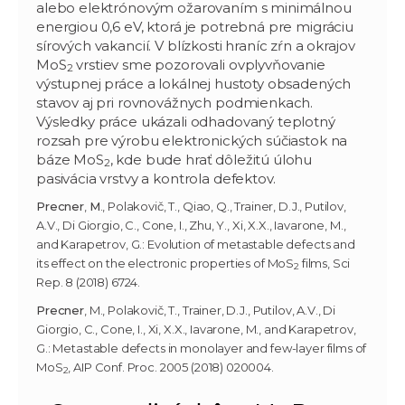
alebo elektrónovým ožarovaním s minimálnou
energiou 0,6 eV, ktorá je potrebná pre migráciu
sírových vakancií. V blízkosti hraníc zŕn a okrajov
MoS
vrstiev sme pozorovali ovplyvňovanie
2
výstupnej práce a lokálnej hustoty obsadených
stavov aj pri rovnovážnych podmienkach.
Výsledky práce ukázali odhadovaný teplotný
rozsah pre výrobu elektronických súčiastok na
báze MoS
, kde bude hrať dôležitú úlohu
2
pasivácia vrstvy a kontrola defektov.
Precner
,
M
., Polakovič, T., Qiao, Q., Trainer, D.J., Putilov,
A.V., Di Giorgio, C., Cone, I., Zhu, Y., Xi, X.X., Iavarone, M.,
and Karapetrov, G.: Evolution of metastable defects and
its effect on the electronic properties of MoS
films, Sci
2
Rep. 8 (2018) 6724.
Precner
, M., Polakovič, T., Trainer, D.J., Putilov, A.V., Di
Giorgio, C., Cone, I., Xi, X.X., Iavarone, M., and Karapetrov,
G.: Metastable defects in monolayer and few-layer films of
MoS
, AIP Conf. Proc. 2005 (2018) 020004.
2