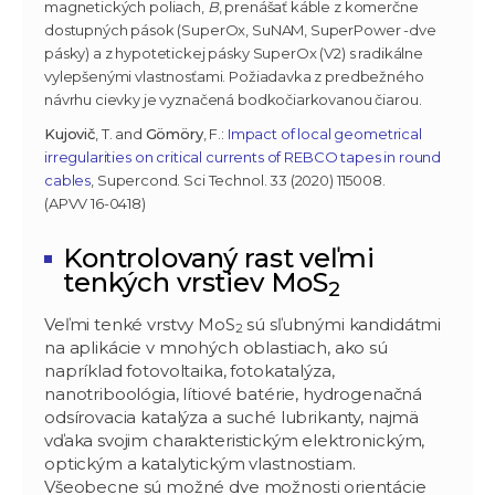
magnetických poliach,
B
, prenášať káble z komerčne
dostupných pások (SuperOx, SuNAM, SuperPower -dve
pásky) a z hypotetickej pásky SuperOx (V2) s radikálne
vylepšenými vlastnosťami. Požiadavka z predbežného
návrhu cievky je vyznačená bodkočiarkovanou čiarou.
Kujovič
, T. and
Gömöry
, F.:
Impact of local geometrical
irregularities on critical currents of REBCO tapes in round
cables
, Supercond. Sci Technol. 33 (2020) 115008.
(APVV 16-0418)
Kontrolovaný rast veľmi
tenkých vrstiev MoS
2
Veľmi tenké vrstvy MoS
sú sľubnými kandidátmi
2
na aplikácie v mnohých oblastiach, ako sú
napríklad fotovoltaika, fotokatalýza,
nanotriboológia, lítiové batérie, hydrogenačná
odsírovacia katalýza a suché lubrikanty, najmä
vďaka svojim charakteristickým elektronickým,
optickým a katalytickým vlastnostiam.
Všeobecne sú možné dve možnosti orientácie