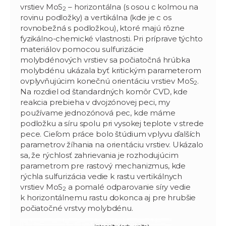
vrstiev MoS
– horizontálna (s osou c kolmou na
2
rovinu podložky) a vertikálna (kde je c os
rovnobežná s podložkou), ktoré majú rôzne
fyzikálno-chemické vlastnosti. Pri príprave týchto
materiálov pomocou sulfurizácie
molybdénových vrstiev sa počiatočná hrúbka
molybdénu ukázala byť kritickým parameterom
ovplyvňujúcim konečnú orientáciu vrstiev MoS
.
2
Na rozdiel od štandardných komôr CVD, kde
reakcia prebieha v dvojzónovej peci, my
používame jednozónová pec, kde máme
podložku a síru spolu pri vysokej teplote v strede
pece. Cieľom práce bolo štúdium vplyvu ďalších
parametrov žíhania na orientáciu vrstiev. Ukázalo
sa, že rýchlosť zahrievania je rozhodujúcim
parametrom pre rastový mechanizmus, kde
rýchla sulfurizácia vedie k rastu vertikálnych
vrstiev MoS
a pomalé odparovanie síry vedie
2
k horizontálnemu rastu dokonca aj pre hrubšie
počiatočné vrstvy molybdénu.