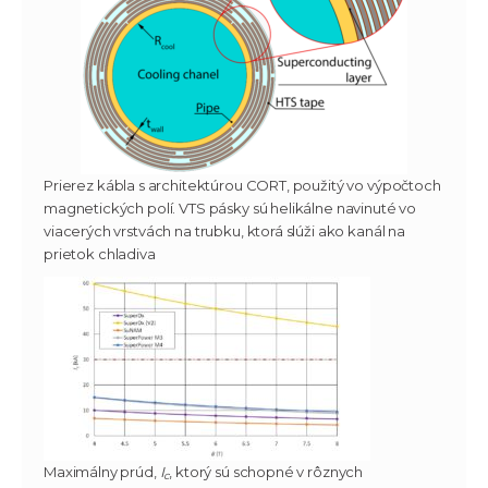
Prierez kábla s architektúrou CORT, použitý vo výpočtoch
magnetických polí. VTS pásky sú helikálne navinuté vo
viacerých vrstvách na trubku, ktorá slúži ako kanál na
prietok chladiva
Maximálny prúd,
I
, ktorý sú schopné v rôznych
c