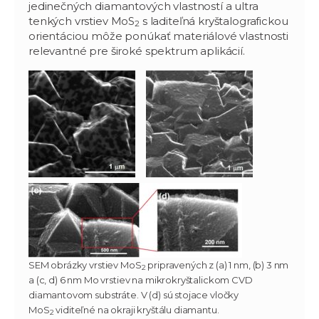
jedinečných diamantových vlastností a ultra
tenkých vrstiev MoS
s laditeľná kryštalografickou
2
orientáciou môže ponúkať materiálové vlastnosti
relevantné pre široké spektrum aplikácií.
SEM obrázky vrstiev MoS
pripravených z (a) 1 nm, (b) 3 nm
2
a (c, d) 6 nm Mo vrstiev na mikrokryštalickom CVD
diamantovom substráte. V (d) sú stojace vločky
MoS
viditeľné na okraji kryštálu diamantu.
2