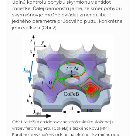
úplnú kontrolu pohybu skyrmionu v antidot
mriežke. Ďalej demonštrujeme, že smer pohybu
skyrmiónov je možné ovládať zmenou iba
jedného parametra prúdového pulzu, konkrétne
jeho veľkosti (Obr.2).
Obr.1: Mriežka antidotov v heteroštruktúre zloženej z
vrstiev feromagnetu (CoFeB) a ťažkého kovu (HM).
Farebne je vyznačený príklad trajektórie skyrmiónu pod