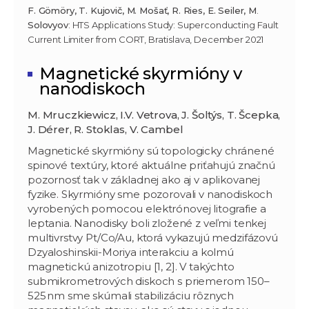
F. Gömöry, T. Kujovič, M. Mošať, R. Ries, E. Seiler, M
.
Solovyov
: HTS Applications Study: Superconducting Fault
Current Limiter from CORT, Bratislava, December 2021
Magnetické skyrmióny v
nanodiskoch
M. Mruczkiewicz, I.V. Vetrova, J. Šoltýs, T. Šcepka,
J. Dérer, R. Stoklas, V. Cambel
Magnetické skyrmióny sú topologicky chránené
spinové textúry, ktoré aktuálne priťahujú značnú
pozornosť tak v základnej ako aj v aplikovanej
fyzike. Skyrmióny sme pozorovali v nanodiskoch
vyrobených pomocou elektrónovej litografie a
leptania. Nanodisky boli zložené z veľmi tenkej
multivrstvy Pt/Co/Au, ktorá vykazujú medzifázovú
Dzyaloshinskii-Moriya interakciu a kolmú
magnetickú anizotropiu [1, 2]. V takýchto
submikrometrových diskoch s priemerom 150–
525 nm sme skúmali stabilizáciu rôznych