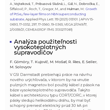
A.,
Vojteková
, T.,
Pribusová Slušná
, L.,
Gál
, N.,
Dobročka
, E.,
Šiffalovič, P., Roch, T., Gregor, M., and
Hulman
, M.:
Growth
of PtSe
few-layer films on NbN superconducting
2
substrate
, Applied Phys. Lett. 119 (2021) 013101. ( APVV 15-
0693, 17-0352, 297, 17-0560, 19-0365, VEGA 2/0149/17,
2/0059/21, CEMEA ERDF ITMS 313021T081)
Analýza použiteľnosti
vysokoteplotných
supravodičov
F. Gömöry, T. Kujovič, M. Mošať, R. Ries, E. Seiler,
M. Solovyov
V GSI Darmstadt prebiehajú práce na návrhu
nového urýchľovača, v ktorom by na vinutie
pulzných magnetov bol použitý kábel z pások na
báze vysokoteplotného supravodiča. Takýto
kábel s architektúrou typu CORT/CORC, v ktorej
pásky sledujú helikoidálnu dráhu, by mal byť
schopný preniesť elektrický prúd 30 kA pri